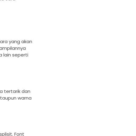
sara yang akan
tampilannya
lain seperti
 tertarik dan
ataupun warna
lisit. Font