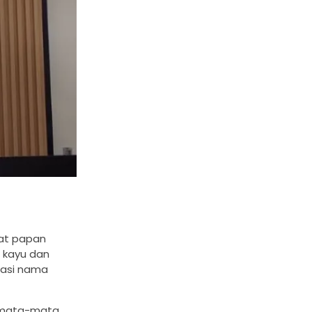
pat papan
 kayu dan
masi nama
semata-mata