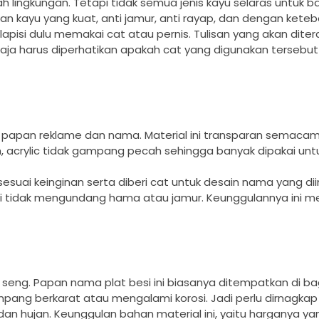
 lingkungan. Tetapi tidak semua jenis kayu selaras untuk b
n kayu yang kuat, anti jamur, anti rayap, dan dengan kete
lapisi dulu memakai cat atau pernis. Tulisan yang akan dit
u saja harus diperhatikan apakah cat yang digunakan tersebut
ai papan reklame dan nama. Material ini transparan semac
 acrylic tidak gampang pecah sehingga banyak dipakai unt
suai keinginan serta diberi cat untuk desain nama yang dii
sti tidak mengundang hama atau jamur. Keunggulannya ini
seng. Papan nama plat besi ini biasanya ditempatkan di bag
mpang berkarat atau mengalami korosi. Jadi perlu dirnagka
n hujan. Keunggulan bahan material ini, yaitu harganya yang