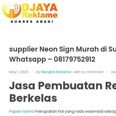
D’Jaya Reklame
Papan Nama murah Jakarta
supplier Neon Sign Murah di S
Whatsapp – 08179752912
May 1, 2023
by
Bengkel Reklame
with
no comment
be
Jasa Pembuatan R
Berkelas
Papan nama
merupakan hal yang rada essensial sebag