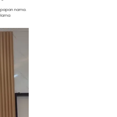
t papan nama.
selama