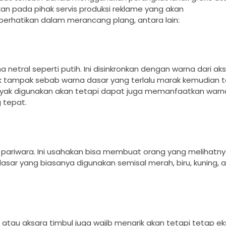
an pada pihak servis produksi reklame yang akan
erhatikan dalam merancang plang, antara lain:
netral seperti putih. Ini disinkronkan dengan warna dari ak
k tampak sebab warna dasar yang terlalu marak kemudian 
anyak digunakan akan tetapi dapat juga memanfaatkan warna 
 tepat.
pariwara. Ini usahakan bisa membuat orang yang melihatnya
r yang biasanya digunakan semisal merah, biru, kuning, 
 atau aksara timbul juga wajib menarik akan tetapi tetap eksp