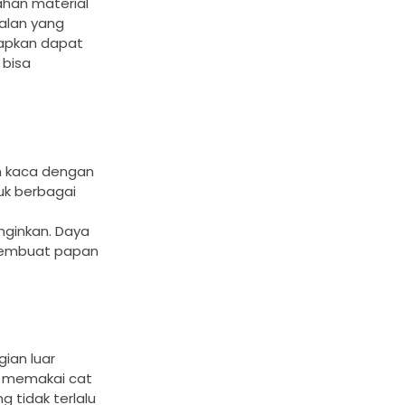
ahan material
balan yang
erapkan dapat
 bisa
am kaca dengan
uk berbagai
nginkan. Daya
 membuat papan
ian luar
p memakai cat
 tidak terlalu