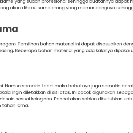
eklame yang sudah profesional sehingga buatannya dapat
 yang akan dihirau sama orang yang memandangnya sehing
nama
eragam. Pemilihan bahan material ini dapat disesuaikan de
sing. Beberapa bahan material yang ada kalanya dipakai u
i. Namun semakin tebal maka bobotnya juga semakin bera
la ingin diletakkan di sisi atas. Ini cocok digunakan sebaga
desain sesuai keinginan. Pencetakan sablon dibutuhkan unt
n tahan lama.