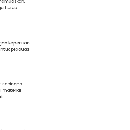
 memuaskan.
ga harus
ngan keperluan
ntuk produksi
t sehingga
i material
uk