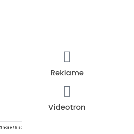
Kami selalu siap mendengarkan dan mewujudkan ide-ide
Anda. Jangan ragu untuk menghubungi kami, karena
setiap pertanyaan adalah langkah menuju solusi yang
lebih baik.
Reklame
Videotron
Share this: