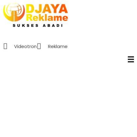
Pelayanan Kami
D’Jaya Reklame
Papan Nama murah Jakarta
Home
»
Layanan dan Keahlian
Videotron
Reklame
PELAYANAN
Kami Wujudkan Kebutuhan
Anda