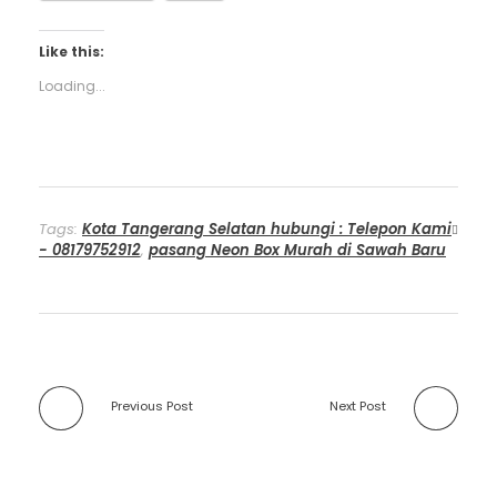
Like this:
Loading...
Tags:
Kota Tangerang Selatan hubungi : Telepon Kami
- 08179752912
,
pasang Neon Box Murah di Sawah Baru
Previous Post
Next Post