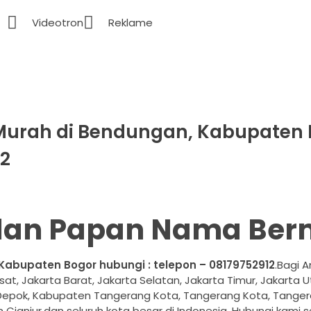
Videotron
Reklame
 Murah di Bendungan, Kabupaten
12
klan Papan Nama Ber
Kabupaten Bogor hubungi : telepon – 08179752912
.Bagi 
sat, Jakarta Barat, Jakarta Selatan, Jakarta Timur, Jakarta U
 Depok, Kabupaten Tangerang Kota, Tangerang Kota, Tanger
 Cianjur.dan seluruh kota besar di Indonesia. Hubungi kami 