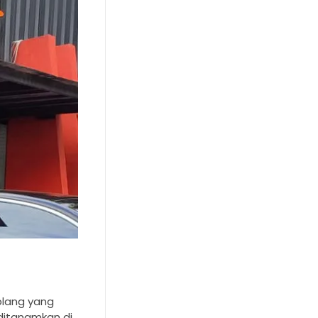
plang yang
ditanamkan di