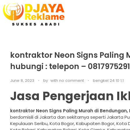
D’Jaya Reklame
Papan Nama murah Jakarta
kontraktor Neon Signs Paling
hubungi : telepon – 081797529
June 8, 2023
by
with
no comment
bengkel 24 10 1.1
Jasa Pengerjaan I
kontraktor Neon Signs Paling Murah di Bendungan, 
berdomisili di Jakarta dan sekitarnya seperti Jakarta Pu
Kepulauan Seribu, Kota Bogor, Kabupaten Bogor, Kota
Kota Bekasi, Kabupaten Bekasi, Kota Cianjur, Kabupaten