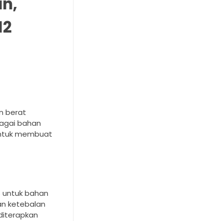
an,
12
n berat
bagai bahan
 untuk membuat
s untuk bahan
an ketebalan
 diterapkan