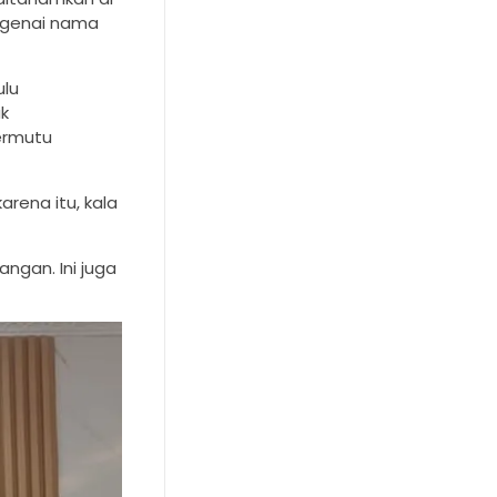
ngenai nama
ulu
ak
ermutu
arena itu, kala
ngan. Ini juga