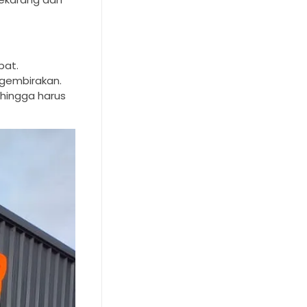
pat.
ggembirakan.
hingga harus