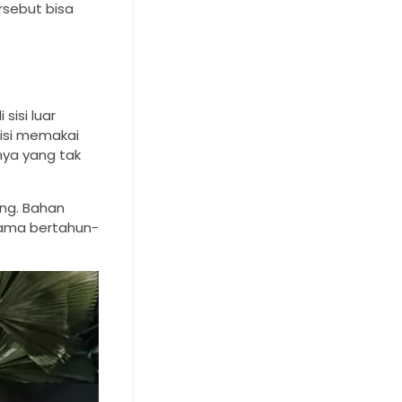
rsebut bisa
sisi luar
pisi memakai
nya yang tak
ng. Bahan
lama bertahun-