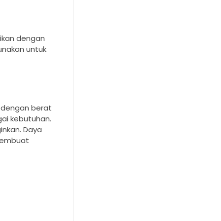
aikan dengan
unakan untuk
a dengan berat
gai kebutuhan.
ginkan. Daya
 membuat