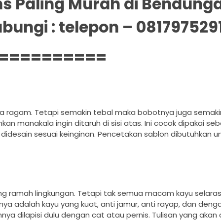
ns Paling Murah di Bendung
ungi : telepon – 081797529
==========
 ragam. Tetapi semakin tebal maka bobotnya juga semaki
an manakala ingin ditaruh di sisi atas. Ini cocok dipakai se
didesain sesuai keinginan. Pencetakan sablon dibutuhkan
yang ramah lingkungan. Tetapi tak semua macam kayu selara
nya adalah kayu yang kuat, anti jamur, anti rayap, dan deng
ya dilapisi dulu dengan cat atau pernis. Tulisan yang akan