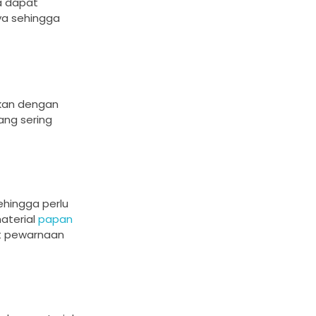
a dapat
ya sehingga
nkan dengan
ang sering
ehingga perlu
material
papan
at pewarnaan