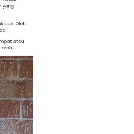
n yang
k baik. Oleh
do.
empat atau
 arah.