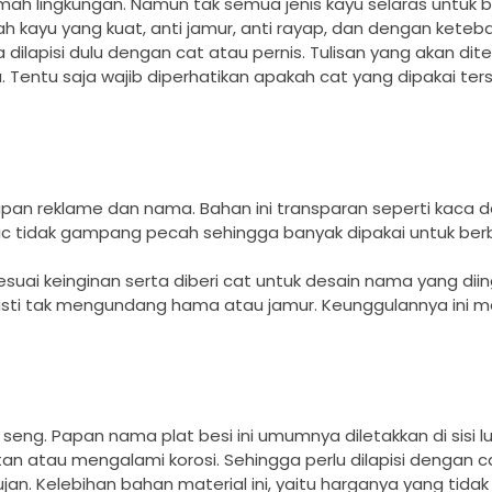
mah lingkungan. Namun tak semua jenis kayu selaras untuk 
 kayu yang kuat, anti jamur, anti rayap, dan dengan keteb
dilapisi dulu dengan cat atau pernis. Tulisan yang akan di
. Tentu saja wajib diperhatikan apakah cat yang dipakai ter
papan reklame dan nama. Bahan ini transparan seperti kaca
ic tidak gampang pecah sehingga banyak dipakai untuk ber
suai keinginan serta diberi cat untuk desain nama yang diin
asti tak mengundang hama atau jamur. Keunggulannya ini
seng. Papan nama plat besi ini umumnya diletakkan di sisi l
an atau mengalami korosi. Sehingga perlu dilapisi dengan c
. Kelebihan bahan material ini, yaitu harganya yang tidak 