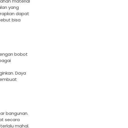
bahan material
alan yang
terapkan dapat
sebut bisa
 dengan bobot
bagai
ginkan. Daya
 membuat
uar bangunan.
at secara
terlalu mahal.