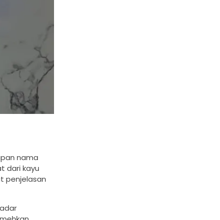
 papan nama
 dari kayu
at penjelasan
kadar
remehkan