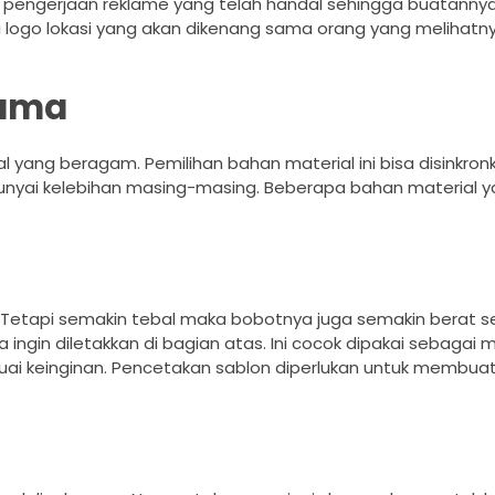
 pengerjaan reklame yang telah handal sehingga buatanny
ogo lokasi yang akan dikenang sama orang yang melihatn
nama
yang beragam. Pemilihan bahan material ini bisa disinkro
unyai kelebihan masing-masing. Beberapa bahan material y
. Tetapi semakin tebal maka bobotnya juga semakin berat s
ngin diletakkan di bagian atas. Ini cocok dipakai sebagai 
esuai keinginan. Pencetakan sablon diperlukan untuk membu