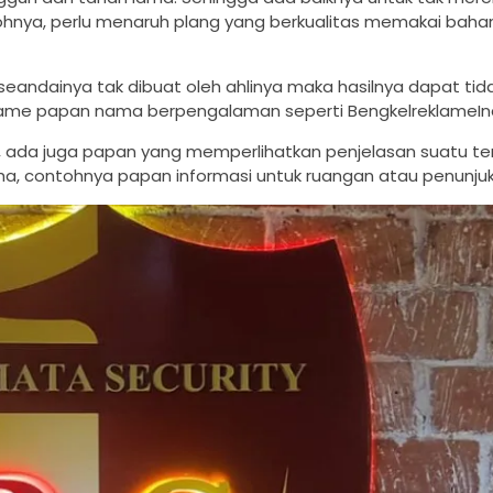
tohnya, perlu menaruh plang yang berkualitas memakai baha
seandainya tak dibuat oleh ahlinya maka hasilnya dapat tida
eklame papan nama berpengalaman seperti BengkelreklameIn
, ada juga papan yang memperlihatkan penjelasan suatu t
aha, contohnya papan informasi untuk ruangan atau penunjuk