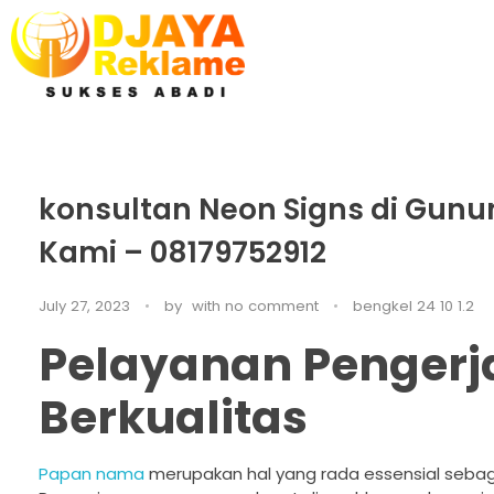
D’Jaya Reklame
Papan Nama murah Jakarta
konsultan Neon Signs di Gunu
Kami – 08179752912
July 27, 2023
by
with
no comment
bengkel 24 10 1.2
Pelayanan Penger
Berkualitas
Papan nama
merupakan hal yang rada essensial sebag