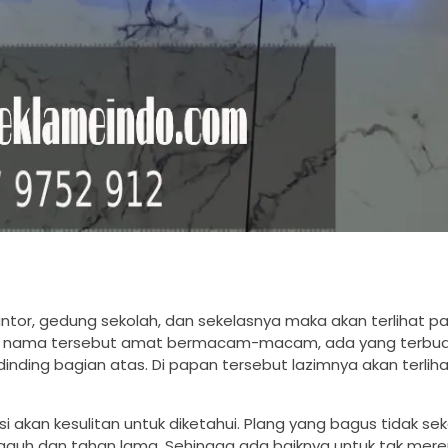
kantor, gedung sekolah, dan sekelasnya maka akan terlihat
n nama tersebut amat bermacam-macam, ada yang terbuat
inding bagian atas. Di papan tersebut lazimnya akan terlih
akan kesulitan untuk diketahui. Plang yang bagus tidak se
ngguh dan tahan lama. Sehingga ada baiknya untuk tak me