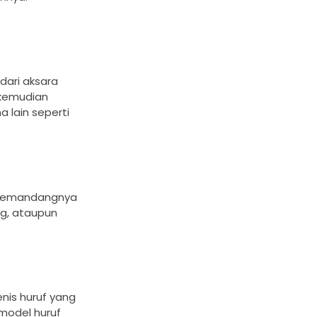
dari aksara
 kemudian
 lain seperti
g memandangnya
ng, ataupun
enis huruf yang
 model huruf