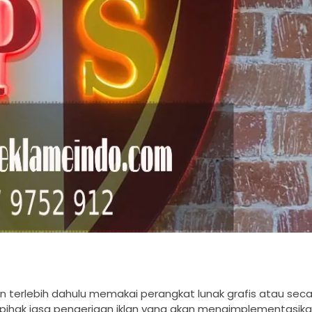
 terlebih dahulu memakai perangkat lunak grafis atau sec
 pihak jasa pengerjaan iklan yang akan mengimplementasika