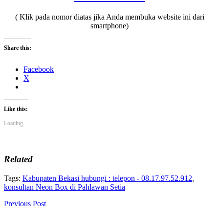
( Klik pada nomor diatas jika Anda membuka website ini dari
smartphone)
Share this:
Facebook
X
Like this:
Loading...
Related
Tags:
Kabupaten Bekasi hubungi : telepon - 08.17.97.52.912
,
konsultan Neon Box di Pahlawan Setia
Previous Post