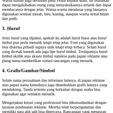
Warna tulisan juga berimbas pada visual kepada iklan. Ini usahakan
dapat mengakibatkan orang yang menyaksikannya tertarik dan dapat
membacanya dengan jelas. Warna-warna mendasar yang biasanya
digunakan semisal merah, biru, kuning, ataupun warna netral hitam
dan putih.
3. Huruf
Jenis huruf yang dipakai, apakah itu adalah huruf biasa atau huruf
timbul pun perlu menarik tetapi tetap jelas. Font yang digunakan
bisa disketsa pribadi supaya unik tetapi tetap terbaca. Selain huruf
yang dicetak lumrah ada juga tipe huruf timbul. Terdapatnya huruf
timbul akrilik atau aksara timbul stainless pada papan reklame atau
plang nama memberikan variasi rancangan yang menarik.
4. Grafis/Gambar/Simbol
Selain nama perusahaan dan informasi lainnya, di papan reklame
atau papan nama lumrahnya juga ditambahkan grafis lainnya yang
mendukung. Tanda tertentu yang berkaitan dengan usaha bisa
digunakan agar semakin menarik.
Mengerjakan kreasi yang profesional bisa dikonsultasikan dengan
layanan pembuatan reklame. Mereka telah berpengalaman dan
memiliki para ahli jadi bisa dipercaya. Rancangan yang menawan