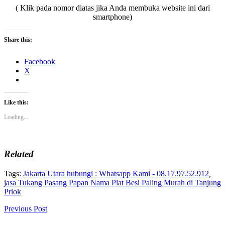
( Klik pada nomor diatas jika Anda membuka website ini dari
smartphone)
Share this:
Facebook
X
Like this:
Loading...
Related
Tags:
Jakarta Utara hubungi : Whatsapp Kami - 08.17.97.52.912
,
jasa Tukang Pasang Papan Nama Plat Besi Paling Murah di Tanjung
Priok
Previous Post