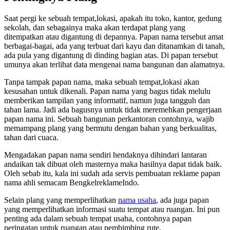
Saat pergi ke sebuah tempat,lokasi, apakah itu toko, kantor, gedung
sekolah, dan sebagainya maka akan terdapat plang yang
ditempatkan atau digantung di depannya. Papan nama tersebut amat
berbagai-bagai, ada yang terbuat dari kayu dan ditanamkan di tanah,
ada pula yang digantung di dinding bagian atas. Di papan tersebut
umunya akan terlihat data mengenai nama bangunan dan alamatnya.
Tanpa tampak papan nama, maka sebuah tempat,lokasi akan
kesusahan untuk dikenali. Papan nama yang bagus tidak melulu
memberikan tampilan yang informatif, namun juga tangguh dan
tahan lama. Jadi ada bagusnya untuk tidak meremehkan pengerjaan
papan nama ini. Sebuah bangunan perkantoran contohnya, wajib
memampang plang yang bermutu dengan bahan yang berkualitas,
tahan dari cuaca.
Mengadakan papan nama sendiri hendaknya dihindari lantaran
andaikan tak dibuat oleh masternya maka hasilnya dapat tidak baik.
Oleh sebab itu, kala ini sudah ada servis pembuatan reklame papan
nama ahli semacam BengkelreklameIndo.
Selain plang yang memperlihatkan
nama usaha
, ada juga papan
yang memperlihatkan informasi suatu tempat atau ruangan. Ini pun
penting ada dalam sebuah tempat usaha, contohnya papan
peringatan untuk ruangan atau pembimbing rute.