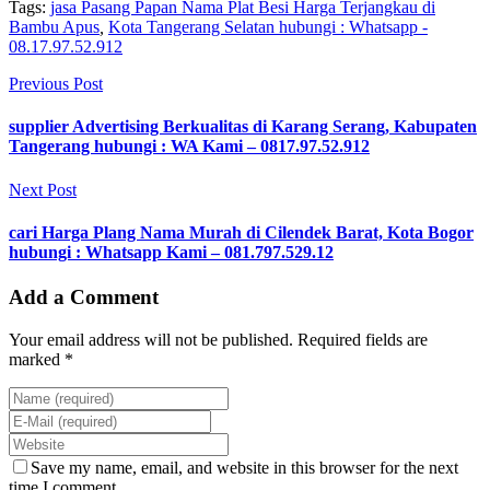
Tags:
jasa Pasang Papan Nama Plat Besi Harga Terjangkau di
Bambu Apus
,
Kota Tangerang Selatan hubungi : Whatsapp -
08.17.97.52.912
Previous Post
supplier Advertising Berkualitas di Karang Serang, Kabupaten
Tangerang hubungi : WA Kami – 0817.97.52.912
Next Post
cari Harga Plang Nama Murah di Cilendek Barat, Kota Bogor
hubungi : Whatsapp Kami – 081.797.529.12
Add a Comment
Your email address will not be published. Required fields are
marked *
Save my name, email, and website in this browser for the next
time I comment.