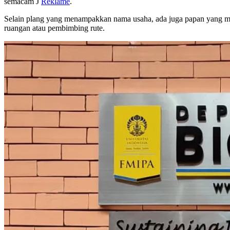
semacam J
Reklame
.
Selain plang yang menampakkan nama usaha, ada juga papan yang men
ruangan atau pembimbing rute.