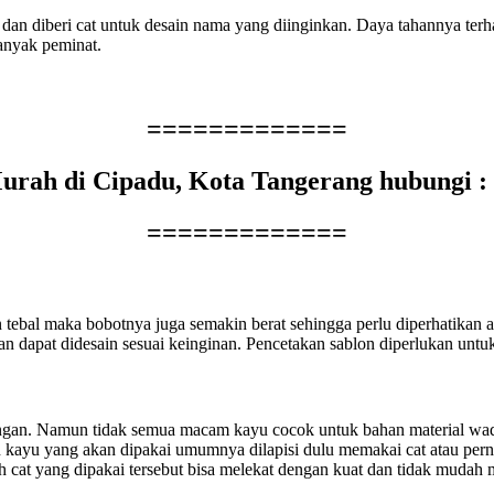
n dan diberi cat untuk desain nama yang diinginkan. Daya tahannya te
anyak peminat.
=============
Murah di Cipadu, Kota Tangerang hubungi 
=============
ebal maka bobotnya juga semakin berat sehingga perlu diperhatikan aga
an dapat didesain sesuai keinginan. Pencetakan sablon diperlukan unt
kungan. Namun tidak semua macam kayu cocok untuk bahan material w
an kayu yang akan dipakai umumnya dilapisi dulu memakai cat atau pern
akah cat yang dipakai tersebut bisa melekat dengan kuat dan tidak mudah