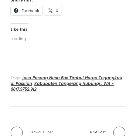
Share this:
Facebook
X
Like this:
Loading...
Tags:
jasa Pasang Neon Box Timbul Harga Terjangkau
di Pasilian
,
Kabupaten Tangerang hubungi : WA -
0817.9752.912
Previous Post
Next Post