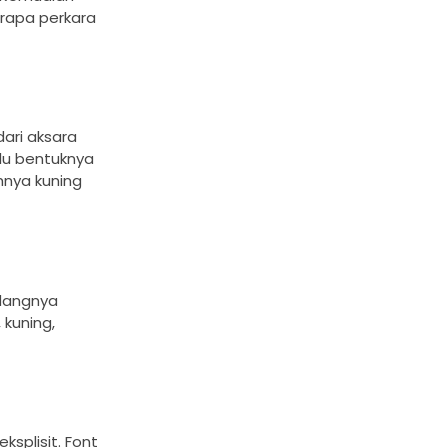
erapa perkara
ari aksara
lu bentuknya
hnya kuning
ndangnya
kuning,
splisit. Font