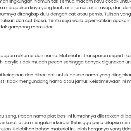
ramah lingkungan. Namun tak semua macam kayu cocok untu
a merupakan kayu yang kuat, anti jamur, anti rayap, dan d
umnya dirangkap dulu dengan cat atau pernis. Tulisan yan
ulisan dari cat biasa. Tentu saja wajib diperhatikan apakah
tidak gampang memudar.
 papan reklame dan nama. Material ini transparan seperti 
 acrylic tidak mudah pecah sehingga banyak digunakan un
 keinginan dan diberi cat untuk desain nama yang diinginka
asti tidak mengundang hama atau jamur. Keistimewaan ini
u seng. Papan nama plat besi ini lumrahnya diletakkan di ba
berkarat atau mengalami korosi. Sehingga perlu dilapisi me
an. Kelebihan bahan material ini, ialah harganya yang tidak