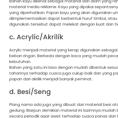
Bahan kayu dikenal sebagai material dari alam yang 
material media reklame. Kayu yang dipakai sepantasny
yang diperhatikan. Papan kayu yang akan digunakan um
diimplementasikan dapat berbentuk huruf timbul, atau t
digunakan tersebut dapat melekat dengan kuat dan 
c. Acrylic/Akrilik
Acrylic menjadi material yang kerap digunakan sebagai
beban ringan. Berbeda dengan kaca yang mudah pecah,
kebutuhan.
Bahan yang satu ini bisa dengan mudah dibentuk sesuai
tahannya terhadap cuaca juga cukup baik dan yang p
papan dari akrilik menjadi banyak peminat.
d. Besi/Seng
Plang nama ada juga yang dibuat dari material besi ata
gedung. Biarpun demikian material ini lazimnya mudah 
secara periodik agar awet terhadap cuaca panas dan huj