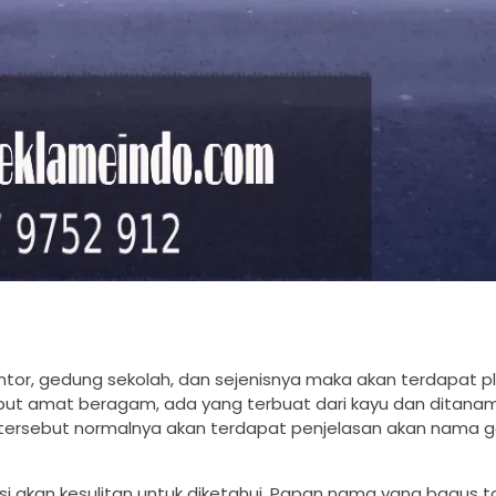
kantor, gedung sekolah, dan sejenisnya maka akan terdapat 
but amat beragam, ada yang terbuat dari kayu dan ditanam
an tersebut normalnya akan terdapat penjelasan akan nama
 akan kesulitan untuk diketahui. Papan nama yang bagus t