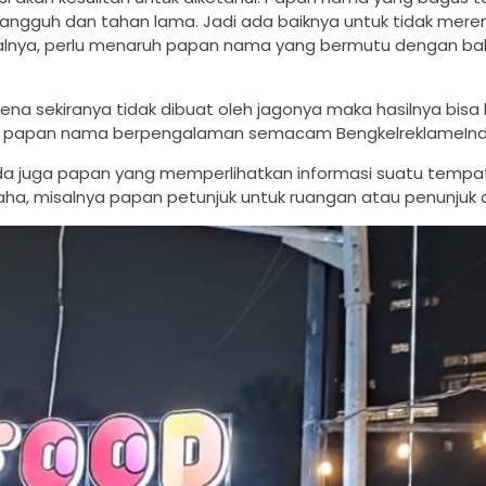
tangguh dan tahan lama. Jadi ada baiknya untuk tidak mer
salnya, perlu menaruh papan nama yang bermutu dengan b
a sekiranya tidak dibuat oleh jagonya maka hasilnya bisa k
i iklan papan nama berpengalaman semacam BengkelreklameInd
ada juga papan yang memperlihatkan informasi suatu tempa
ha, misalnya papan petunjuk untuk ruangan atau penunjuk 