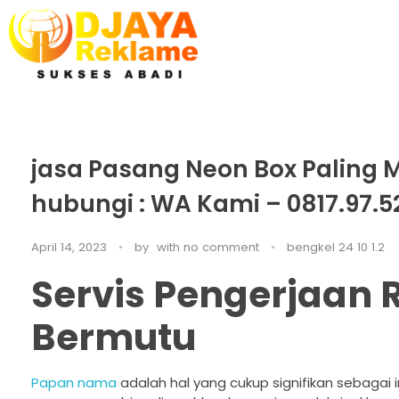
D’Jaya Reklame
Papan Nama murah Jakarta
jasa Pasang Neon Box Paling 
hubungi : WA Kami – 0817.97.52
April 14, 2023
by
with
no comment
bengkel 24 10 1.2
Servis Pengerjaan
Bermutu
Papan nama
adalah hal yang cukup signifikan sebagai