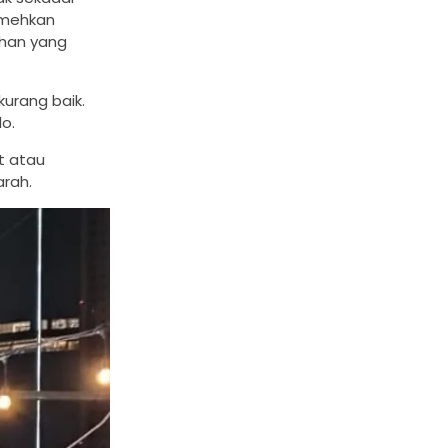
emehkan
ahan yang
urang baik.
o.
t atau
arah.