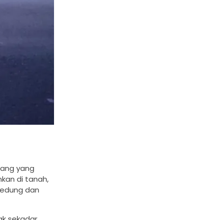
plang yang
kan di tanah,
 gedung dan
ak sekadar