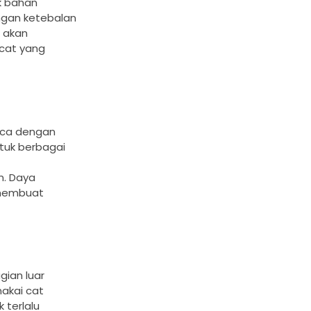
k bahan
engan ketebalan
g akan
 cat yang
kaca dengan
tuk berbagai
n. Daya
 membuat
gian luar
makai cat
 terlalu