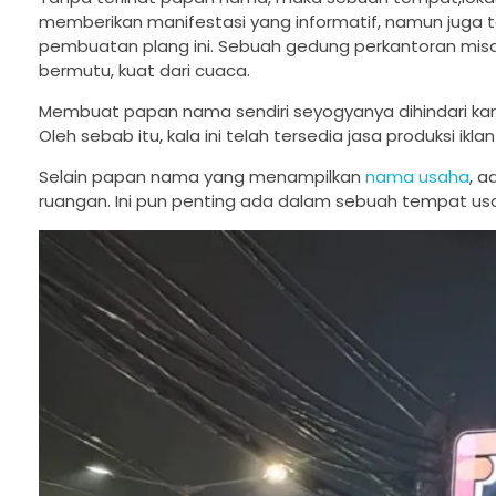
memberikan manifestasi yang informatif, namun juga 
pembuatan plang ini. Sebuah gedung perkantoran mi
bermutu, kuat dari cuaca.
Membuat papan nama sendiri seyogyanya dihindari karen
Oleh sebab itu, kala ini telah tersedia jasa produks
Selain papan nama yang menampilkan
nama usaha
, 
ruangan. Ini pun penting ada dalam sebuah tempat usa