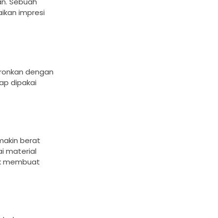
an. Sebuah
ikan impresi
kronkan dengan
ap dipakai
akin berat
ai material
tuk membuat