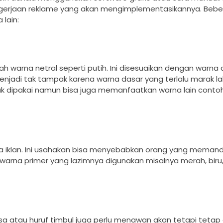
pengerjaan reklame yang akan mengimplementasikannya. Beb
lain:
warna netral seperti putih. Ini disesuaikan dengan warna d
njadi tak tampak karena warna dasar yang terlalu marak la
nyak dipakai namun bisa juga memanfaatkan warna lain conto
da iklan. Ini usahakan bisa menyebabkan orang yang mema
rna primer yang lazimnya digunakan misalnya merah, biru, 
sa atau huruf timbul juga perlu menawan akan tetapi tetap ek