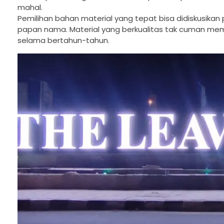
mahal.
Pemilihan bahan material yang tepat bisa didiskusika
papan nama. Material yang berkualitas tak cuman memb
selama bertahun-tahun.