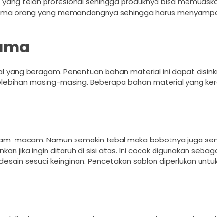
e yang telah profesional sehingga produknya bisa memuask
t sama orang yang memandangnya sehingga harus menyampa
nama
 yang beragam. Penentuan bahan material ini dapat disin
elebihan masing-masing. Beberapa bahan material yang ker
am-macam. Namun semakin tebal maka bobotnya juga sem
n jika ingin ditaruh di sisi atas. Ini cocok digunakan sebag
didesain sesuai keinginan. Pencetakan sablon diperlukan un