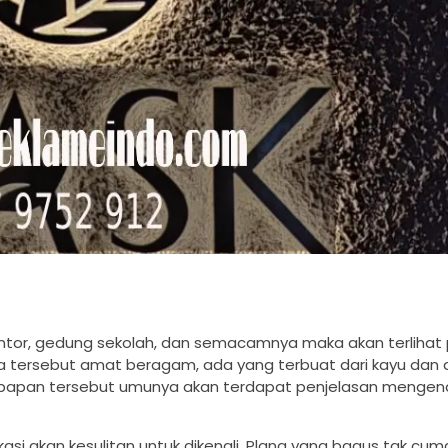
kantor, gedung sekolah, dan semacamnya maka akan terlihat
 tersebut amat beragam, ada yang terbuat dari kayu dan 
 Di papan tersebut umunya akan terdapat penjelasan menge
i akan kesulitan untuk dikenali. Plang yang bagus tak cum