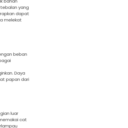
uk bahan
ketebalan yang
terapkan dapat
isa melekat
 dengan beban
bagai
ginkan. Daya
at papan dari
gian luar
 memakai cat
erlampau