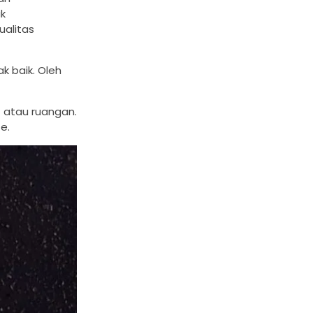
ak
alitas
k baik. Oleh
 atau ruangan.
e.