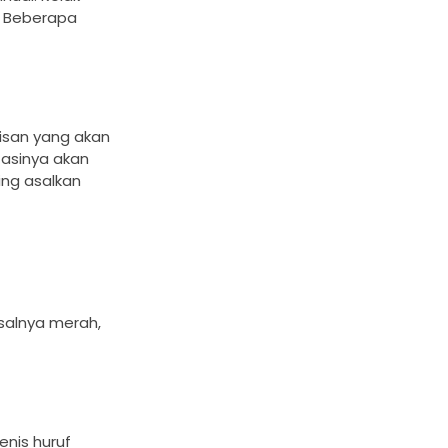
. Beberapa
lisan yang akan
asinya akan
ing asalkan
salnya merah,
enis huruf