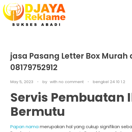
D’Jaya Reklame
Papan Nama murah Jakarta
jasa Pasang Letter Box Murah 
08179752912
May 5, 2023
by
with
no comment
bengkel 24 10 1.2
Servis Pembuatan 
Bermutu
Papan nama
merupakan hal yang cukup signifikan seb