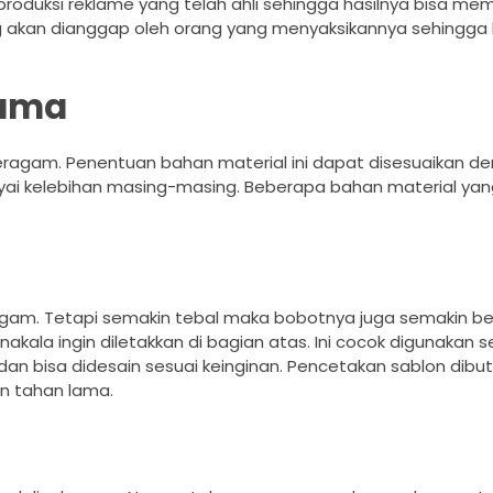
duksi reklame yang telah ahli sehingga hasilnya bisa me
g akan dianggap oleh orang yang menyaksikannya sehingga 
nama
eragam. Penentuan bahan material ini dapat disesuaikan d
ai kelebihan masing-masing. Beberapa bahan material yan
agam. Tetapi semakin tebal maka bobotnya juga semakin be
kala ingin diletakkan di bagian atas. Ini cocok digunakan 
an bisa didesain sesuai keinginan. Pencetakan sablon dibu
n tahan lama.