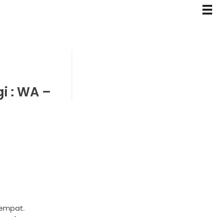
i : WA –
tempat.