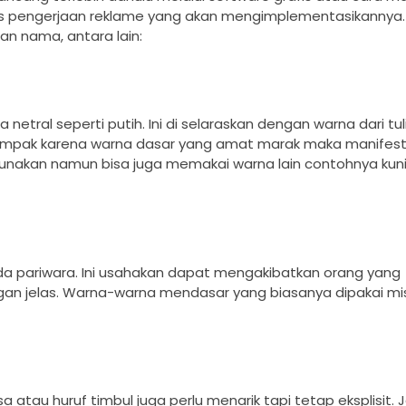
rvis pengerjaan reklame yang akan mengimplementasikannya
an nama, antara lain:
etral seperti putih. Ini di selaraskan dengan warna dari tu
 tampak karena warna dasar yang amat marak maka manifest
igunakan namun bisa juga memakai warna lain contohnya kun
a pariwara. Ini usahakan dapat mengakibatkan orang yang
n jelas. Warna-warna mendasar yang biasanya dipakai mi
 atau huruf timbul juga perlu menarik tapi tetap eksplisit. J