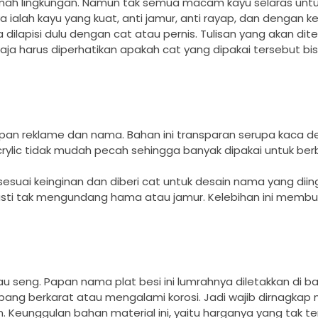
ramah lingkungan. Namun tak semua macam kayu selaras unt
 ialah kayu yang kuat, anti jamur, anti rayap, dan dengan 
dilapisi dulu dengan cat atau pernis. Tulisan yang akan di
 saja harus diperhatikan apakah cat yang dipakai tersebut b
papan reklame dan nama. Bahan ini transparan serupa kaca
ylic tidak mudah pecah sehingga banyak dipakai untuk ber
suai keinginan dan diberi cat untuk desain nama yang diin
sti tak mengundang hama atau jamur. Kelebihan ini membu
u seng. Papan nama plat besi ini lumrahnya diletakkan di ba
pang berkarat atau mengalami korosi. Jadi wajib dirnagkap
n. Keunggulan bahan material ini, yaitu harganya yang tak t