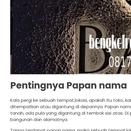
Pentingnya Papan nama
Kala pergi ke sebuah tempat,lokasi, apakah itu toko, 
ditempatkan atau digantung di depannya. Papan nama
tanah, ada pula yang digantung di tembok sisi atas.
bangunan dan alamatnya.
Tanpa terdapat papan nama, maka sebuah tempat,lokas