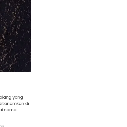
 plang yang
ditanamkan di
nai nama
an