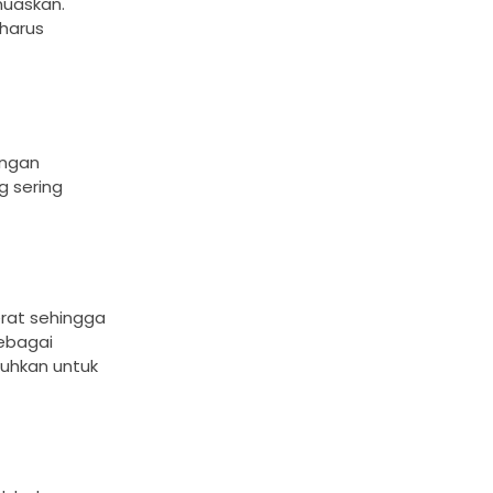
muaskan.
harus
engan
g sering
rat sehingga
sebagai
tuhkan untuk