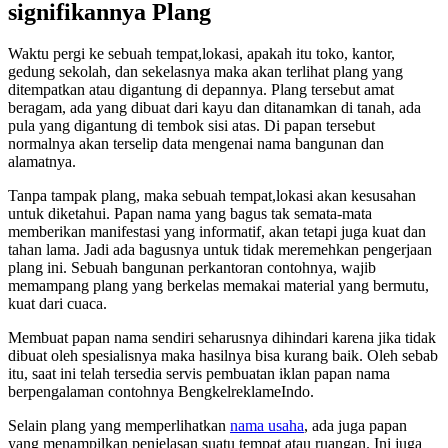
signifikannya Plang
Waktu pergi ke sebuah tempat,lokasi, apakah itu toko, kantor,
gedung sekolah, dan sekelasnya maka akan terlihat plang yang
ditempatkan atau digantung di depannya. Plang tersebut amat
beragam, ada yang dibuat dari kayu dan ditanamkan di tanah, ada
pula yang digantung di tembok sisi atas. Di papan tersebut
normalnya akan terselip data mengenai nama bangunan dan
alamatnya.
Tanpa tampak plang, maka sebuah tempat,lokasi akan kesusahan
untuk diketahui. Papan nama yang bagus tak semata-mata
memberikan manifestasi yang informatif, akan tetapi juga kuat dan
tahan lama. Jadi ada bagusnya untuk tidak meremehkan pengerjaan
plang ini. Sebuah bangunan perkantoran contohnya, wajib
memampang plang yang berkelas memakai material yang bermutu,
kuat dari cuaca.
Membuat papan nama sendiri seharusnya dihindari karena jika tidak
dibuat oleh spesialisnya maka hasilnya bisa kurang baik. Oleh sebab
itu, saat ini telah tersedia servis pembuatan iklan papan nama
berpengalaman contohnya BengkelreklameIndo.
Selain plang yang memperlihatkan
nama usaha
, ada juga papan
yang menampilkan penjelasan suatu tempat atau ruangan. Ini juga