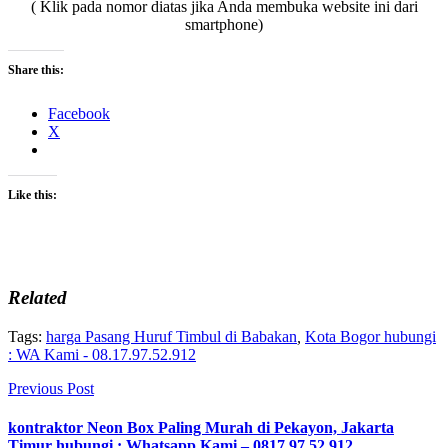
( Klik pada nomor diatas jika Anda membuka website ini dari
smartphone)
Share this:
Facebook
X
Like this:
Related
Tags:
harga Pasang Huruf Timbul di Babakan
,
Kota Bogor hubungi
: WA Kami - 08.17.97.52.912
Previous Post
kontraktor Neon Box Paling Murah di Pekayon, Jakarta
Timur hubungi : Whatsapp Kami – 0817.97.52.912