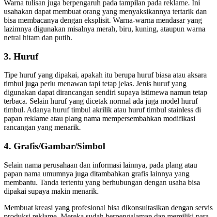
Warna tulisan juga berpengaruh pada tampilan pada reklame. Ini
usahakan dapat membuat orang yang menyaksikannya tertarik dan
bisa membacanya dengan eksplisit. Warna-warna mendasar yang
lazimnya digunakan misalnya merah, biru, kuning, ataupun warna
netral hitam dan putih.
3. Huruf
Tipe huruf yang dipakai, apakah itu berupa huruf biasa atau aksara
timbul juga perlu menawan tapi tetap jelas. Jenis huruf yang
digunakan dapat dirancangan sendiri supaya istimewa namun tetap
terbaca. Selain huruf yang dicetak normal ada juga model huruf
timbul. Adanya huruf timbul akrilik atau huruf timbul stainless di
papan reklame atau plang nama mempersembahkan modifikasi
rancangan yang menarik.
4. Grafis/Gambar/Simbol
Selain nama perusahaan dan informasi lainnya, pada plang atau
papan nama umumnya juga ditambahkan grafis lainnya yang
membantu. Tanda tertentu yang berhubungan dengan usaha bisa
dipakai supaya makin menarik.
Membuat kreasi yang profesional bisa dikonsultasikan dengan servis
produksi reklame. Mereka sudah berpengalaman dan memiliki para