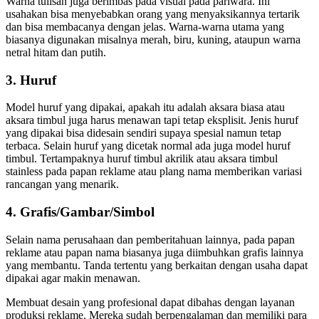
Warna tulisan juga berimbas pada visual pada pariwara. Ini
usahakan bisa menyebabkan orang yang menyaksikannya tertarik
dan bisa membacanya dengan jelas. Warna-warna utama yang
biasanya digunakan misalnya merah, biru, kuning, ataupun warna
netral hitam dan putih.
3. Huruf
Model huruf yang dipakai, apakah itu adalah aksara biasa atau
aksara timbul juga harus menawan tapi tetap eksplisit. Jenis huruf
yang dipakai bisa didesain sendiri supaya spesial namun tetap
terbaca. Selain huruf yang dicetak normal ada juga model huruf
timbul. Tertampaknya huruf timbul akrilik atau aksara timbul
stainless pada papan reklame atau plang nama memberikan variasi
rancangan yang menarik.
4. Grafis/Gambar/Simbol
Selain nama perusahaan dan pemberitahuan lainnya, pada papan
reklame atau papan nama biasanya juga diimbuhkan grafis lainnya
yang membantu. Tanda tertentu yang berkaitan dengan usaha dapat
dipakai agar makin menawan.
Membuat desain yang profesional dapat dibahas dengan layanan
produksi reklame. Mereka sudah berpengalaman dan memiliki para