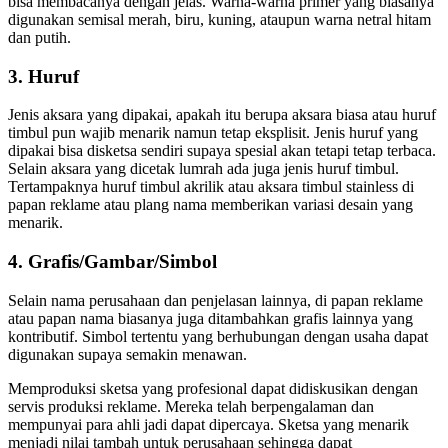
bisa membacanya dengan jelas. Warna-warna primer yang biasanya
digunakan semisal merah, biru, kuning, ataupun warna netral hitam
dan putih.
3. Huruf
Jenis aksara yang dipakai, apakah itu berupa aksara biasa atau huruf
timbul pun wajib menarik namun tetap eksplisit. Jenis huruf yang
dipakai bisa disketsa sendiri supaya spesial akan tetapi tetap terbaca.
Selain aksara yang dicetak lumrah ada juga jenis huruf timbul.
Tertampaknya huruf timbul akrilik atau aksara timbul stainless di
papan reklame atau plang nama memberikan variasi desain yang
menarik.
4. Grafis/Gambar/Simbol
Selain nama perusahaan dan penjelasan lainnya, di papan reklame
atau papan nama biasanya juga ditambahkan grafis lainnya yang
kontributif. Simbol tertentu yang berhubungan dengan usaha dapat
digunakan supaya semakin menawan.
Memproduksi sketsa yang profesional dapat didiskusikan dengan
servis produksi reklame. Mereka telah berpengalaman dan
mempunyai para ahli jadi dapat dipercaya. Sketsa yang menarik
menjadi nilai tambah untuk perusahaan sehingga dapat