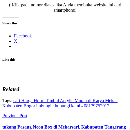
( Klik pada nomor diatas jika Anda membuka website ini dari
smartphone)
Share this:
Facebook
X
Like this:
Related
Tags:
cari Harga Huruf Timbul Acrylic Murah di Karya Mekar
,
Kabupaten Bogor hubungi : hubungi kami - 08179752912
Previous Post
tukang Pasang Neon Box di Mekarsari, Kabupaten Tangerang