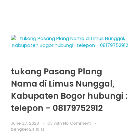
tukang Pasang Plang
Nama di Limus Nunggal,
Kabupaten Bogor hubungi :
telepon – 08179752912
June 27, 2023
by
with
No Comment
bengkel 24 10 1.1