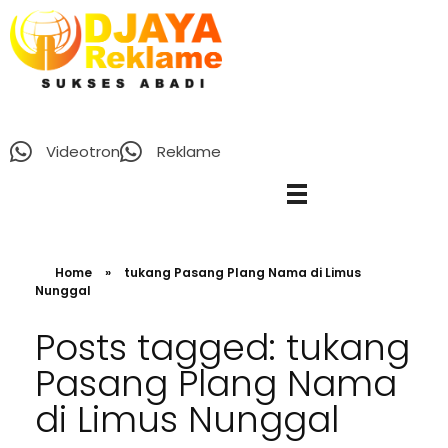
D’Jaya Reklame
Papan Nama murah Jakarta
Videotron
Reklame
BERANDA
LAYANAN DAN KEAHLIAN
Home
»
tukang Pasang Plang Nama di Limus
Nunggal
PROJECT
Posts tagged: tukang
Pasang Plang Nama
di Limus Nunggal