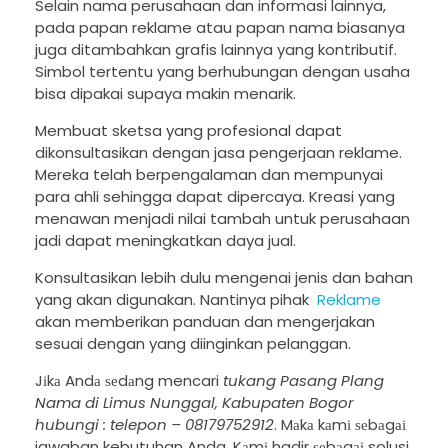
Selain nama perusahaan dan informasi lainnya,
pada papan reklame atau papan nama biasanya
juga ditambahkan grafis lainnya yang kontributif.
Simbol tertentu yang berhubungan dengan usaha
bisa dipakai supaya makin menarik.
Membuat sketsa yang profesional dapat
dikonsultasikan dengan jasa pengerjaan reklame.
Mereka telah berpengalaman dan mempunyai
para ahli sehingga dapat dipercaya. Kreasi yang
menawan menjadi nilai tambah untuk perusahaan
jadi dapat meningkatkan daya jual.
Konsultasikan lebih dulu mengenai jenis dan bahan
yang akan digunakan. Nantinya pihak
Reklame
akan memberikan panduan dan mengerjakan
sesuai dengan yang diinginkan pelanggan.
Jіkа Andа ѕеdаng mencari
tukang Pasang Plang
Nama di Limus Nunggal, Kabupaten Bogor
hubungi : telepon – 08179752912
. Mаkа kаmі ѕеbаgаі
jawaban kebutuhan Anda. Kаmі hadir ѕеbаgаі solusi