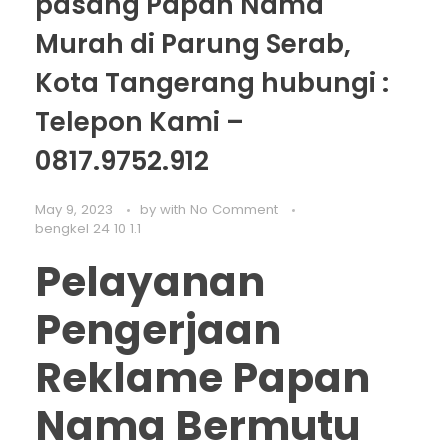
pasang Papan Nama
Murah di Parung Serab,
Kota Tangerang hubungi :
Telepon Kami –
0817.9752.912
May 9, 2023
by
with
No Comment
bengkel 24 10 1.1
Pelayanan
Pengerjaan
Reklame Papan
Nama Bermutu