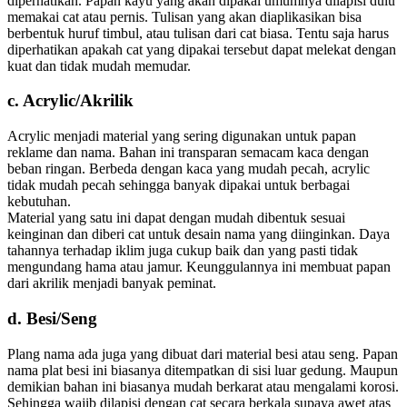
diperhatikan. Papan kayu yang akan dipakai umumnya dilapisi dulu
memakai cat atau pernis. Tulisan yang akan diaplikasikan bisa
berbentuk huruf timbul, atau tulisan dari cat biasa. Tentu saja harus
diperhatikan apakah cat yang dipakai tersebut dapat melekat dengan
kuat dan tidak mudah memudar.
c. Acrylic/Akrilik
Acrylic menjadi material yang sering digunakan untuk papan
reklame dan nama. Bahan ini transparan semacam kaca dengan
beban ringan. Berbeda dengan kaca yang mudah pecah, acrylic
tidak mudah pecah sehingga banyak dipakai untuk berbagai
kebutuhan.
Material yang satu ini dapat dengan mudah dibentuk sesuai
keinginan dan diberi cat untuk desain nama yang diinginkan. Daya
tahannya terhadap iklim juga cukup baik dan yang pasti tidak
mengundang hama atau jamur. Keunggulannya ini membuat papan
dari akrilik menjadi banyak peminat.
d. Besi/Seng
Plang nama ada juga yang dibuat dari material besi atau seng. Papan
nama plat besi ini biasanya ditempatkan di sisi luar gedung. Maupun
demikian bahan ini biasanya mudah berkarat atau mengalami korosi.
Sehingga wajib dilapisi dengan cat secara berkala supaya awet atas