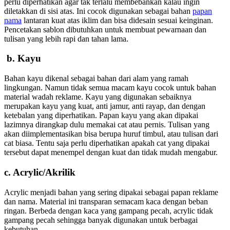
perlu diperhatikan agar tak terlalu membebankan kalau ingin
diletakkan di sisi atas. Ini cocok digunakan sebagai bahan
papan
nama
lantaran kuat atas iklim dan bisa didesain sesuai keinginan.
Pencetakan sablon dibutuhkan untuk membuat pewarnaan dan
tulisan yang lebih rapi dan tahan lama.
b. Kayu
Bahan kayu dikenal sebagai bahan dari alam yang ramah
lingkungan. Namun tidak semua macam kayu cocok untuk bahan
material wadah reklame. Kayu yang digunakan sebaiknya
merupakan kayu yang kuat, anti jamur, anti rayap, dan dengan
ketebalan yang diperhatikan. Papan kayu yang akan dipakai
lazimnya dirangkap dulu memakai cat atau pernis. Tulisan yang
akan diimplementasikan bisa berupa huruf timbul, atau tulisan dari
cat biasa. Tentu saja perlu diperhatikan apakah cat yang dipakai
tersebut dapat menempel dengan kuat dan tidak mudah mengabur.
c. Acrylic/Akrilik
Acrylic menjadi bahan yang sering dipakai sebagai papan reklame
dan nama. Material ini transparan semacam kaca dengan beban
ringan. Berbeda dengan kaca yang gampang pecah, acrylic tidak
gampang pecah sehingga banyak digunakan untuk berbagai
kebutuhan.