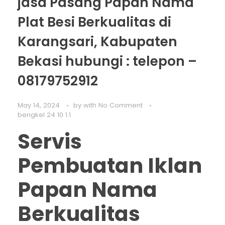
jasa Pasang Papan Nama
Plat Besi Berkualitas di
Karangsari, Kabupaten
Bekasi hubungi : telepon –
08179752912
May 14, 2024
by
with
No Comment
bengkel 24 10 1.1
Servis
Pembuatan Iklan
Papan Nama
Berkualitas