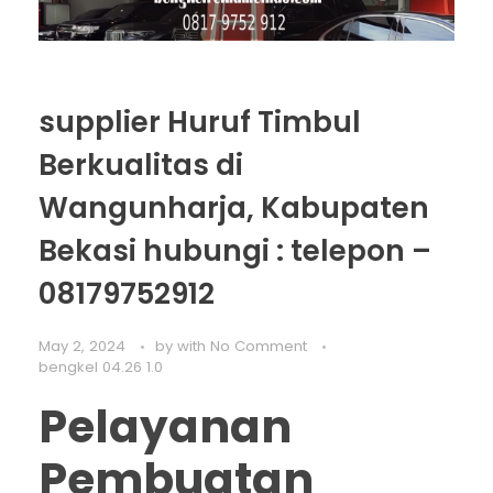
supplier Huruf Timbul
Berkualitas di
Wangunharja, Kabupaten
Bekasi hubungi : telepon –
08179752912
May 2, 2024
by
with
No Comment
bengkel 04.26 1.0
Pelayanan
Pembuatan