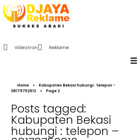
D’Jaya Reklame
Papan Nama murah Jakarta
Videotron
Reklame
Home
»
Kabupaten Bekasi hubungi : telepon -
08179752912
»
Page 2
Posts tagged:
Kabupaten Bekasi
hubungi : telepon –