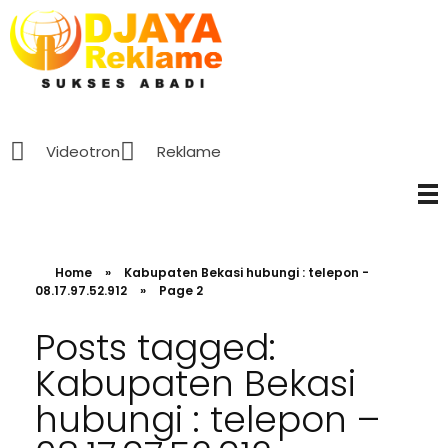
D’Jaya Reklame
Papan Nama murah Jakarta
Videotron
Reklame
Home
»
Kabupaten Bekasi hubungi : telepon -
08.17.97.52.912
»
Page 2
Posts tagged:
Kabupaten Bekasi
hubungi : telepon –