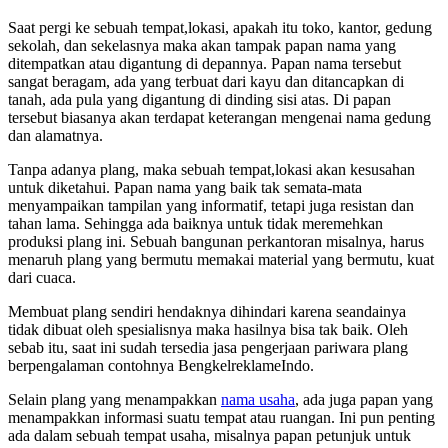
Saat pergi ke sebuah tempat,lokasi, apakah itu toko, kantor, gedung
sekolah, dan sekelasnya maka akan tampak papan nama yang
ditempatkan atau digantung di depannya. Papan nama tersebut
sangat beragam, ada yang terbuat dari kayu dan ditancapkan di
tanah, ada pula yang digantung di dinding sisi atas. Di papan
tersebut biasanya akan terdapat keterangan mengenai nama gedung
dan alamatnya.
Tanpa adanya plang, maka sebuah tempat,lokasi akan kesusahan
untuk diketahui. Papan nama yang baik tak semata-mata
menyampaikan tampilan yang informatif, tetapi juga resistan dan
tahan lama. Sehingga ada baiknya untuk tidak meremehkan
produksi plang ini. Sebuah bangunan perkantoran misalnya, harus
menaruh plang yang bermutu memakai material yang bermutu, kuat
dari cuaca.
Membuat plang sendiri hendaknya dihindari karena seandainya
tidak dibuat oleh spesialisnya maka hasilnya bisa tak baik. Oleh
sebab itu, saat ini sudah tersedia jasa pengerjaan pariwara plang
berpengalaman contohnya BengkelreklameIndo.
Selain plang yang menampakkan
nama usaha
, ada juga papan yang
menampakkan informasi suatu tempat atau ruangan. Ini pun penting
ada dalam sebuah tempat usaha, misalnya papan petunjuk untuk