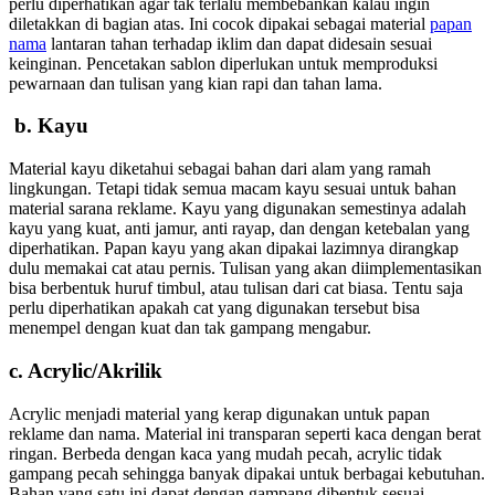
perlu diperhatikan agar tak terlalu membebankan kalau ingin
diletakkan di bagian atas. Ini cocok dipakai sebagai material
papan
nama
lantaran tahan terhadap iklim dan dapat didesain sesuai
keinginan. Pencetakan sablon diperlukan untuk memproduksi
pewarnaan dan tulisan yang kian rapi dan tahan lama.
b. Kayu
Material kayu diketahui sebagai bahan dari alam yang ramah
lingkungan. Tetapi tidak semua macam kayu sesuai untuk bahan
material sarana reklame. Kayu yang digunakan semestinya adalah
kayu yang kuat, anti jamur, anti rayap, dan dengan ketebalan yang
diperhatikan. Papan kayu yang akan dipakai lazimnya dirangkap
dulu memakai cat atau pernis. Tulisan yang akan diimplementasikan
bisa berbentuk huruf timbul, atau tulisan dari cat biasa. Tentu saja
perlu diperhatikan apakah cat yang digunakan tersebut bisa
menempel dengan kuat dan tak gampang mengabur.
c. Acrylic/Akrilik
Acrylic menjadi material yang kerap digunakan untuk papan
reklame dan nama. Material ini transparan seperti kaca dengan berat
ringan. Berbeda dengan kaca yang mudah pecah, acrylic tidak
gampang pecah sehingga banyak dipakai untuk berbagai kebutuhan.
Bahan yang satu ini dapat dengan gampang dibentuk sesuai