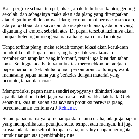
Kala pergi ke sebuah tempat,lokasi, apakah itu toko, kantor, gedung
sekolah, dan sebagainya maka akan ada plang yang ditempatkan
atau digantung di depannya. Plang tersebut amat bermacam-macam,
ada yang dibuat dari kayu dan ditancapkan di tanah, ada pula yang
digantung di tembok sebelah atas. Di papan tersebut lazimnya akan
tampak keterangan mengenai nama bangunan dan alamatnya.
Tanpa terlihat plang, maka sebuah tempat,lokasi akan kesukaran
untuk dikenali. Papan nama yang bagus tak semata-mata
memberikan tampilan yang informatif, tetapi juga kuat dan tahan
lama. Sehingga ada baiknya untuk tak meremehkan pengerjaan
papan nama ini. Sebuah bangunan perkantoran contohnya, wajib
memasang papan nama yang berkelas dengan material yang
bermutu, tahan dari cuaca.
Memproduksi papan nama sendiri seyogyanya dihindari karena
apabila tak dibuat oleh jagonya maka hasilnya bisa tak baik. Oleh
sebab itu, kala ini sudah ada layanan produksi pariwara plang
berpengalaman contohnya J
Reklame
.
Selain papan nama yang menampakkan nama usaha, ada juga papan
yang memperlihatkan petunjuk suatu tempat atau ruangan. Ini juga
krusial ada dalam sebuah tempat usaha, misalnya papan peringatan
untuk ruangan atau pembimbing rute.