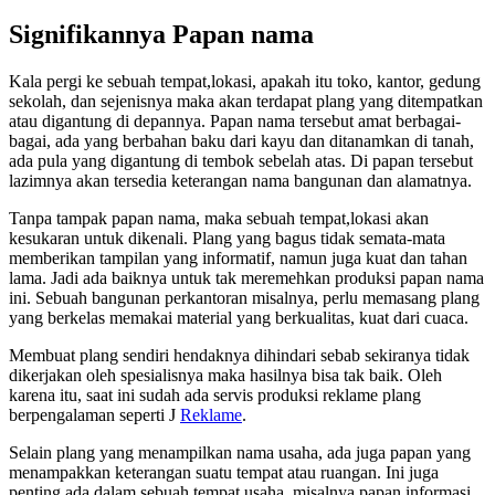
Signifikannya Papan nama
Kala pergi ke sebuah tempat,lokasi, apakah itu toko, kantor, gedung
sekolah, dan sejenisnya maka akan terdapat plang yang ditempatkan
atau digantung di depannya. Papan nama tersebut amat berbagai-
bagai, ada yang berbahan baku dari kayu dan ditanamkan di tanah,
ada pula yang digantung di tembok sebelah atas. Di papan tersebut
lazimnya akan tersedia keterangan nama bangunan dan alamatnya.
Tanpa tampak papan nama, maka sebuah tempat,lokasi akan
kesukaran untuk dikenali. Plang yang bagus tidak semata-mata
memberikan tampilan yang informatif, namun juga kuat dan tahan
lama. Jadi ada baiknya untuk tak meremehkan produksi papan nama
ini. Sebuah bangunan perkantoran misalnya, perlu memasang plang
yang berkelas memakai material yang berkualitas, kuat dari cuaca.
Membuat plang sendiri hendaknya dihindari sebab sekiranya tidak
dikerjakan oleh spesialisnya maka hasilnya bisa tak baik. Oleh
karena itu, saat ini sudah ada servis produksi reklame plang
berpengalaman seperti J
Reklame
.
Selain plang yang menampilkan nama usaha, ada juga papan yang
menampakkan keterangan suatu tempat atau ruangan. Ini juga
penting ada dalam sebuah tempat usaha, misalnya papan informasi